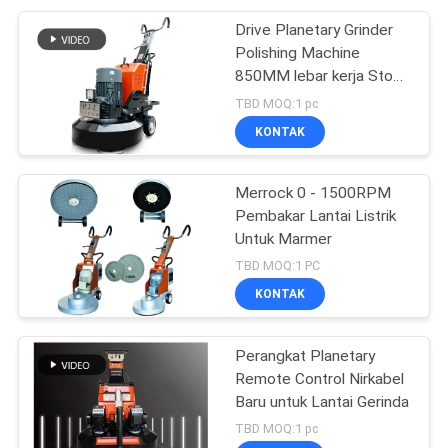
Drive Planetary Grinder
Polishing Machine
850MM lebar kerja Stone
Polisher
TBD MOQ:1 pc
KONTAK
Merrock 0 - 1500RPM
Pembakar Lantai Listrik
Untuk Marmer
TBD MOQ:1 PC
KONTAK
Perangkat Planetary
Remote Control Nirkabel
Baru untuk Lantai Gerinda
TBD MOQ:1 pc