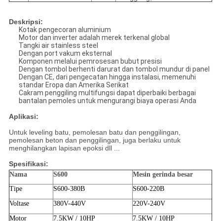
Deskripsi:
Kotak pengecoran aluminium
Motor dan inverter adalah merek terkenal global
Tangki air stainless steel
Dengan port vakum eksternal
Komponen melalui pemrosesan bubut presisi
Dengan tombol berhenti darurat dan tombol mundur di panel
Dengan CE, dari pengecatan hingga instalasi, memenuhi
standar Eropa dan Amerika Serikat
Cakram penggiling multifungsi dapat diperbaiki berbagai
bantalan pemoles untuk mengurangi biaya operasi Anda
Aplikasi:
Untuk leveling batu, pemolesan batu dan penggilingan,
pemolesan beton dan penggilingan, juga berlaku untuk
menghilangkan lapisan epoksi dll ...
Spesifikasi:
Nama
S600
Mesin gerinda besar
Tipe
S600-380B
S600-220B
Voltase
380V-440V
220V-240V
Motor
7.5KW / 10HP
7.5KW / 10HP