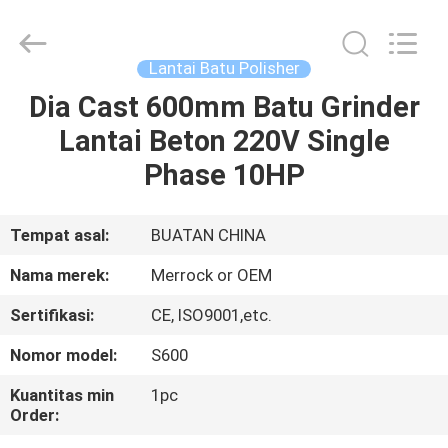
Dongguan
Merrock
Industry
Co.,Ltd.
All
Lantai Batu Polisher
Rights
Reserved.
Dia Cast 600mm Batu Grinder
RUMAH
Lantai Beton 220V Single
PRODUK
Phase 10HP
TENTANG
Tempat asal:
BUATAN CHINA
KAMI
Nama merek:
Merrock or OEM
Sertifikasi:
CE, ISO9001,etc.
TUR
Nomor model:
S600
PABRIK
Kuantitas min
1pc
Order:
KONTROL