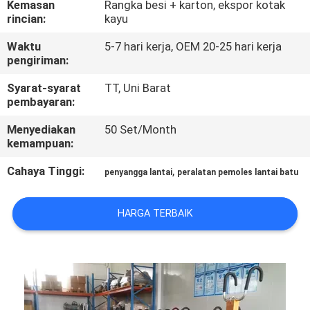
Kemasan
Rangka besi + karton, ekspor kotak
KUALITAS
rincian:
kayu
Waktu
5-7 hari kerja, OEM 20-25 hari kerja
HUBUNGI
pengiriman:
KAMI
Syarat-syarat
TT, Uni Barat
pembayaran:
BERITA
Menyediakan
50 Set/Month
kemampuan:
SITEMAP
Cahaya Tinggi:
,
penyangga lantai
peralatan pemoles lantai batu
PRIVACY
HARGA TERBAIK
POLICY