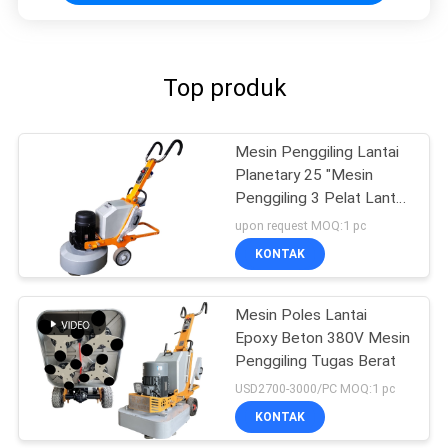
Top produk
Mesin Penggiling Lantai
Planetary 25 "Mesin
Penggiling 3 Pelat Lantai
Polisher
upon request MOQ:1 pc
KONTAK
Mesin Poles Lantai
Epoxy Beton 380V Mesin
Penggiling Tugas Berat
USD2700-3000/PC MOQ:1 pc
KONTAK