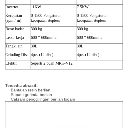
Inverter
11KW
7.5KW
Kecepatan
0-1500
Pengaturan
0-1500
Pengaturan
(rpm / m)
kecepatan
stepless
kecepatan
stepless
Berat badan
300 kg
300 kg
Lebar kerja
600 * 600mm
2
600 * 600mm
2
Tangki air
30L
30L
Grinding Disc
4pcs (12 disc)
4pcs (12 disc)
Efektif
Seperti
2
buah MRK-V12
Tersedia abrasif:
Bantalan resin berlian
Sepatu gerinda berlian
Cakram penggilingan berlian logam