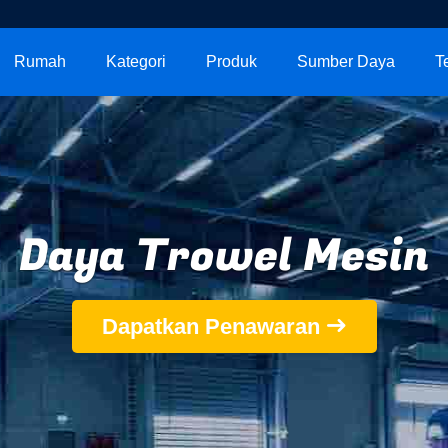
Rumah
Kategori
Produk
Sumber Daya
T
Daya Trowel Mesin
Dapatkan Penawaran