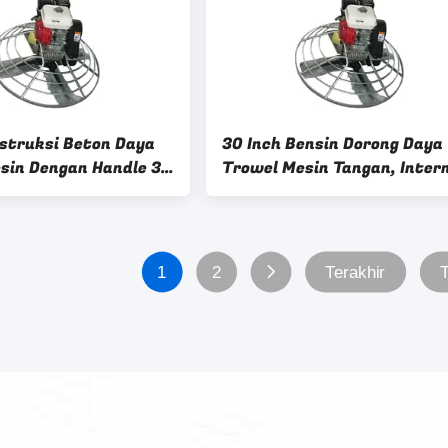
struksi Beton Daya
30 Inch Bensin Dorong Daya
sin Dengan Handle 36
Trowel Mesin Tangan, Inter
Kecepatan 60 - 150rpm
1
2
Terakhir
T