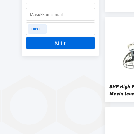
Pilih file
Kirim
9HP High 
Mesin lev
Lampung 