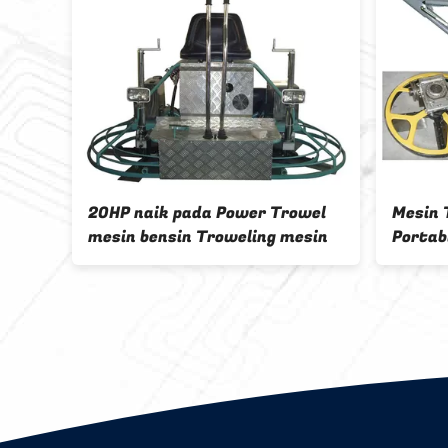
HP naik pada Power Trowel
Mesin Trowel Bensin
sin bensin Troweling mesin
Portable untuk Lant
Basah