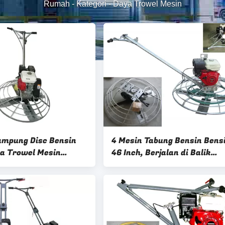
Rumah
-
Kategori
-
Daya Trowel Mesin
ampung Disc Bensin
4 Mesin Tabung Bensin Bens
a Trowel Mesin
46 Inch, Berjalan di Balik
ishing 90KG
Trowel Power