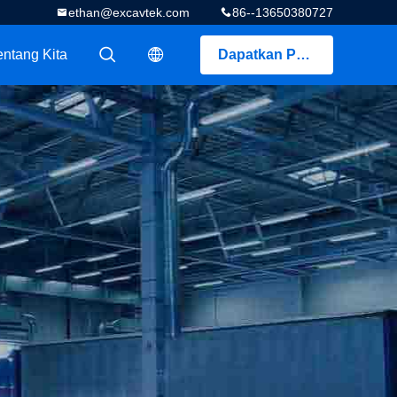
ethan@excavtek.com
86--13650380727
entang Kita
Dapatkan Penawaran
描述
描述