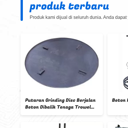
produk terbaru
Produk kami dijual di seluruh dunia. Anda dapat
taran Grinding Disc Berjalan
Beton Mesin Listrik
ton Dibalik Tenaga Trowel
strik Trowel Mesin