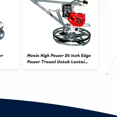
Mesin High Power 24 Inch Edge
Basah Lantai Bet
Power Trowel Untuk Lantai
Trowel Mesin / Sk
Beton Basah
Untuk Pasar Rusi