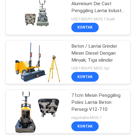
Aluminium Die Cast
Penggiling Lantai Industri
460V
USD1500/PC MOQ:1 buah
KONTAK
Beton / Lantai Grinder
Mesin Diesel Dengan
Minyak, Tiga silinder
USD1500/PC MOQ:1pc
KONTAK
71cm Mesin Penggiling
Poles Lantai Beton
Persegi V12-710
negotiable MOQ:1
KONTAK