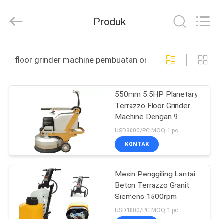
Dongguan
Merrock
Industry
Produk
Co.,Ltd.
All
Rights
Reserved.
RUMAH
floor grinder machine pembuatan online
PRODUK
550mm 5.5HP Planetary
Terrazzo Floor Grinder
TENTANG
Machine Dengan 9
KAMI
Kepala
USD3000/PC MOQ:1 pc
KONTAK
TUR
Mesin Penggiling Lantai
PABRIK
Beton Terrazzo Granit
Siemens 1500rpm
KONTROL
USD1000/PC MOQ:1 pc