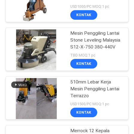
4KW
USD1000/PC MOQ:1 pc
KONTAK
Mesin Penggiling Lantai
Stone Leveling Malaysia
S12-X-750 380-440V
TBD MOQ:1 pc
KONTAK
510mm Lebar Kerja
Mesin Penggiling Lantai
Terrazzo
USD1500/PC MOQ:1 pc
KONTAK
Merrock 12 Kepala