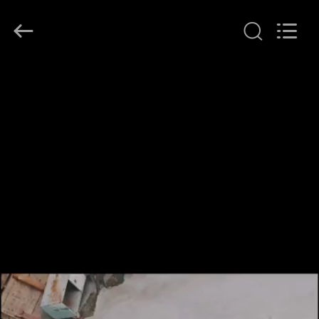
Dongguan
Merrock
Industry
Co.,Ltd.
All
Rights
Reserved.
RUMAH
PRODUK
TENTANG
KAMI
TUR
PABRIK
KONTROL