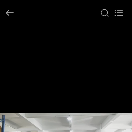
Dongguan
Merrock
Industry
Co.,Ltd.
All
Rights
Reserved.
RUMAH
PRODUK
TENTANG
KAMI
TUR
PABRIK
KONTROL